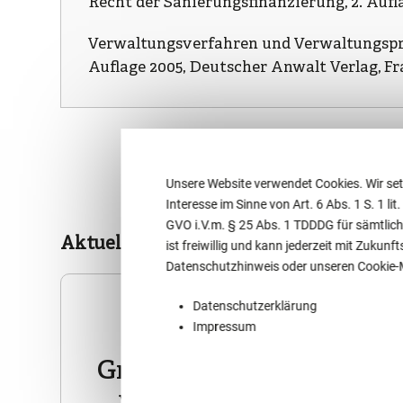
Recht der Sanierungsfinanzierung, 2. Aufl
Verwaltungsverfahren und Verwaltungspro
Auflage 2005, Deutscher Anwalt Verlag, Fr
Unsere Website verwendet Cookies. Wir set
Interesse im Sinne von Art. 6 Abs. 1 S. 1 lit
GVO i.V.m. § 25 Abs. 1 TDDDG für sämtlich
Aktuelles des Rechtsanwalts
ist freiwillig und kann jederzeit mit Zuku
Datenschutzhinweis oder unseren Cookie
Datenschutzerklärung
Impressum
Corona und
Grundrechte - Wie viel