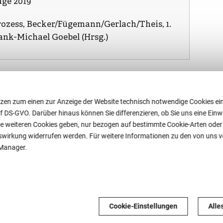
age 2019
zess, Becker/Fügemann/Gerlach/Theis, 1.
ank-Michael Goebel (Hrsg.)
zen zum einen zur Anzeige der Website technisch notwendige Cookies ein
. f DS-GVO. Darüber hinaus können Sie differenzieren, ob Sie uns eine Einwil
e weiteren Cookies geben, nur bezogen auf bestimmte Cookie-Arten oder ga
nftswirkung widerrufen werden. Für weitere Informationen zu den von uns
-Manager.
Vergaberecht in
Krisenzeiten – Corona
Cookie-Einstellungen
Alle