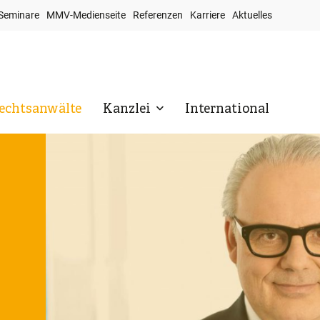
Seminare
MMV-Medienseite
Referenzen
Karriere
Aktuelles
op
avigation
echtsanwälte
Kanzlei
International