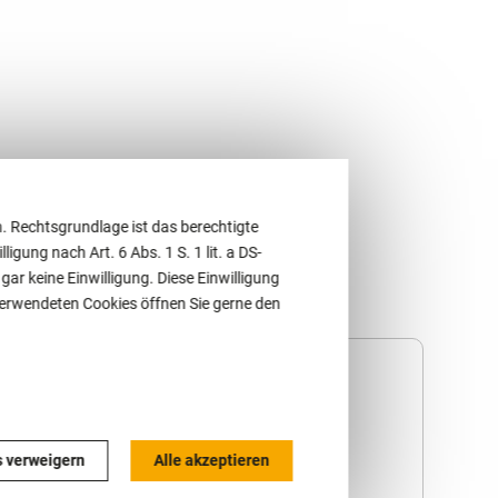
. Rechtsgrundlage ist das berechtigte
ligung nach Art. 6 Abs. 1 S. 1 lit. a DS-
r keine Einwilligung. Diese Einwilligung
 verwendeten Cookies öffnen Sie gerne den
Interkommunale
Kooperationen im
s verweigern
Alle akzeptieren