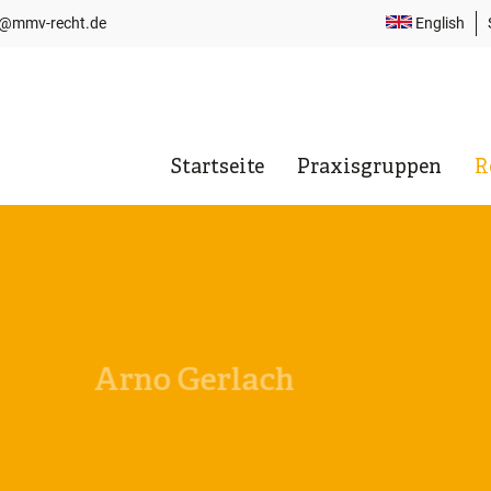
i@mmv-recht.de
English
T
N
Startseite
Praxisgruppen
R
Hauptnavigation