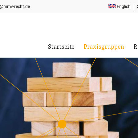
i@mmv-recht.de
English
T
N
Startseite
Praxisgruppen
R
Hauptnavigation