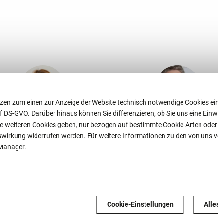
zen zum einen zur Anzeige der Website technisch notwendige Cookies ein
. f DS-GVO. Darüber hinaus können Sie differenzieren, ob Sie uns eine Einwil
e weiteren Cookies geben, nur bezogen auf bestimmte Cookie-Arten oder ga
Dr. Heike
Georg Brenn
nftswirkung widerrufen werden. Für weitere Informationen zu den von uns
-Manager.
Thomas-Blex
Rechtsanwalt
Fachanwalt f
Insolvenz- und Sanierungsrec
chtsanwältin
Fachanwältin für
Fachanwalt für Erbrecht
Arbeitsrecht
Lehrbeauftragter an der
Cookie-Einstellungen
Alle
Hochschule Trier