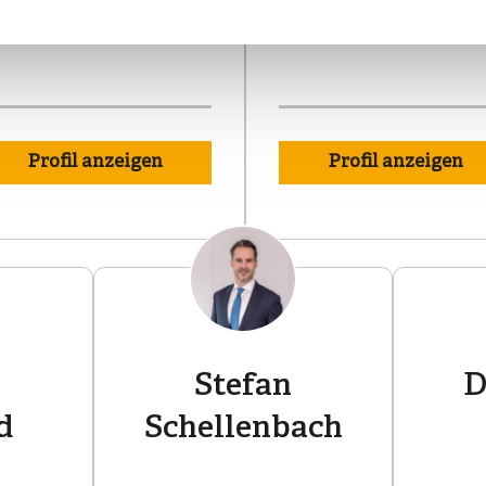
Geschäftsführender Partne
Profil anzeigen
Profil anzeigen
Stefan
D
d
Schellenbach