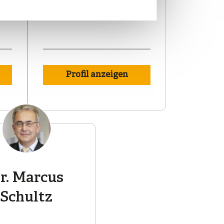
r
Profil anzeigen
r. Marcus
Schultz