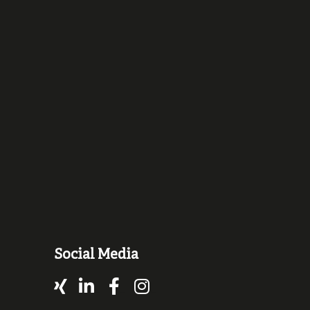
Social Media
Xing
LinkedIn
Facebook
Instagram