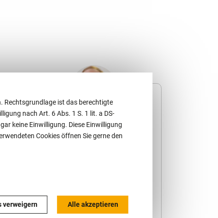
. Rechtsgrundlage ist das berechtigte
ligung nach Art. 6 Abs. 1 S. 1 lit. a DS-
r keine Einwilligung. Diese Einwilligung
er
Stephan Spies
 verwendeten Cookies öffnen Sie gerne den
ür
Rechtsanwalt
Fachanwalt für
ht
Insolvenz- und Sanierungsrecht
Partner
s verweigern
Alle akzeptieren