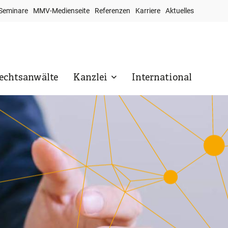
Seminare
MMV-Medienseite
Referenzen
Karriere
Aktuelles
op
avigation
echtsanwälte
Kanzlei
International