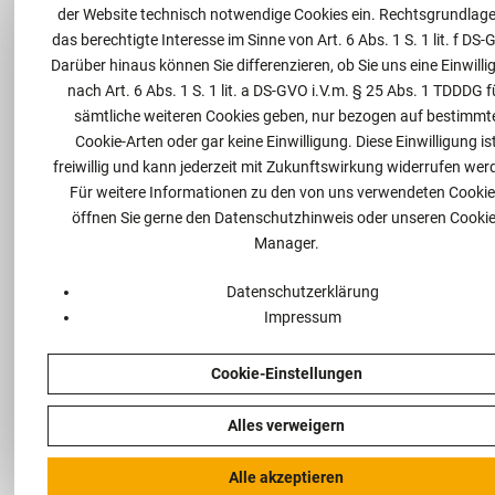
14.05.2025
der Website technisch notwendige Cookies ein. Rechtsgrundlage 
Planen, Bauen, Immobilien
das berechtigte Interesse im Sinne von Art. 6 Abs. 1 S. 1 lit. f DS-
Darüber hinaus können Sie differenzieren, ob Sie uns eine Einwill
nach Art. 6 Abs. 1 S. 1 lit. a DS-GVO i.V.m. § 25 Abs. 1 TDDDG f
sämtliche weiteren Cookies geben, nur bezogen auf bestimmt
Weiterlesen
Cookie-Arten oder gar keine Einwilligung. Diese Einwilligung is
freiwillig und kann jederzeit mit Zukunftswirkung widerrufen wer
Für weitere Informationen zu den von uns verwendeten Cooki
öffnen Sie gerne den Datenschutzhinweis oder unseren Cookie
Manager.
Recht auf
Datenschutzerklärung
Impressum
Einsichtnahme ins
Cookie-Einstellungen
Grundbuch für
Entwickler von
Alles verweigern
PV/Windvorhaben
Alle akzeptieren