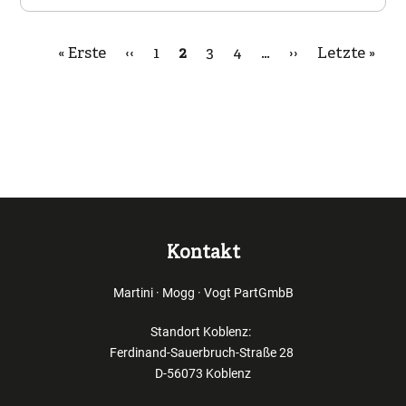
Erste
« Erste
Vorherige
‹‹
Page
1
Aktuelle
2
Page
3
Page
4
…
Nächste
››
Letzte
Letzte »
Seitennummerierung
Seite
Seite
Seite
Seite
Seite
Kontakt
Martini · Mogg · Vogt PartGmbB
Standort Koblenz:
Ferdinand-Sauerbruch-Straße 28
D-56073 Koblenz