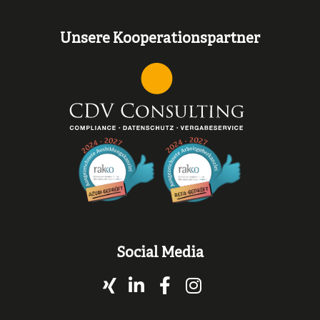
Unsere Kooperationspartner
Social Media
Xing
LinkedIn
Facebook
Instagram