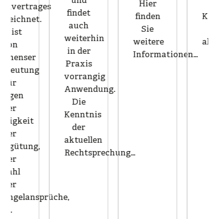
und
Hier
Die
ges
findet
finden
Kenntnis
t.
auch
Sie
der
weiterhin
weitere
aktuellen…
in der
Informationen…
Praxis
g
vorrangig
Anwendung.
Die
Kenntnis
der
aktuellen
,
Rechtsprechung…
prüche,