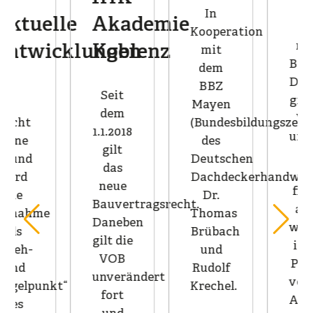
gilt
In
lle
Akademie
das
Kooperation
neue
cklungen
Koblenz
mit
Bauvertragsr
dem
Daneben
BBZ
Seit
gilt die
Mayen
dem
VOB
(Bundesbildungszentrum
1.1.2018
unverändert
des
gilt
fort
Deutschen
das
und
Dachdeckerhandwerks) referi
neue
findet
Dr.
Bauvertragsrecht.
auch
Thomas
Daneben
weiterhin
Brübach
gilt die
in der
und
VOB
Praxis
Rudolf
unverändert
vorrangig
kt“
Krechel.
fort
Anwendung.