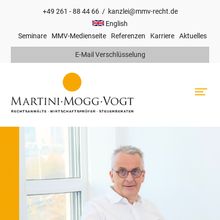
+49 261 - 88 44 66
/
kanzlei@mmv-recht.de
Hauptnavigation
English
Seminare
MMV-Medienseite
Referenzen
Karriere
Aktuelles
Top
E-Mail Verschlüsselung
Navigation