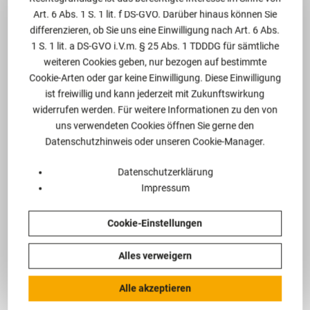
keine Anordnung
Art. 6 Abs. 1 S. 1 lit. f DS-GVO. Darüber hinaus können Sie
differenzieren, ob Sie uns eine Einwilligung nach Art. 6 Abs.
1 S. 1 lit. a DS-GVO i.V.m. § 25 Abs. 1 TDDDG für sämtliche
weiteren Cookies geben, nur bezogen auf bestimmte
Cookie-Arten oder gar keine Einwilligung. Diese Einwilligung
13.01.2025
ist freiwillig und kann jederzeit mit Zukunftswirkung
Planen, Bauen, Immobilien
widerrufen werden. Für weitere Informationen zu den von
uns verwendeten Cookies öffnen Sie gerne den
Datenschutzhinweis oder unseren Cookie-Manager.
Datenschutzerklärung
Weiterlesen
Impressum
Cookie-Einstellungen
Alles verweigern
Seminare des Rechtsanwalts
Alle akzeptieren