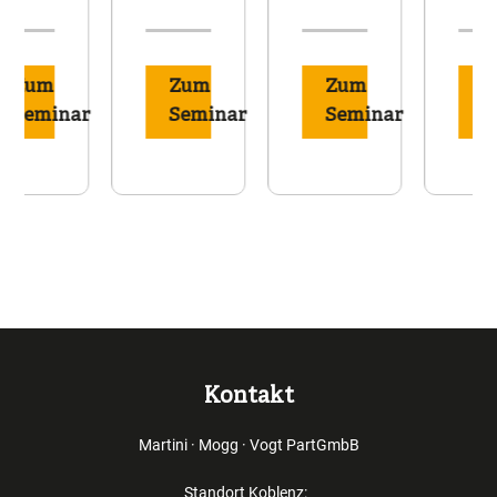
Zum
Zum
Zum
r
Seminar
Seminar
Seminar
Kontakt
Martini · Mogg · Vogt PartGmbB
Standort Koblenz: