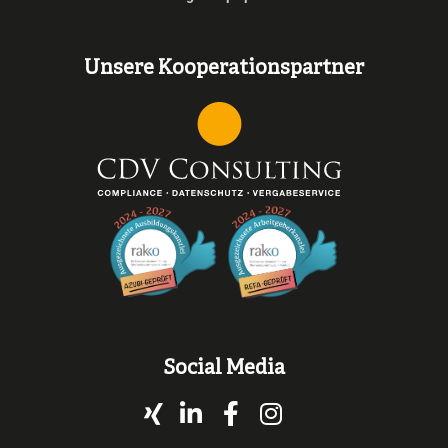
Unsere Kooperationspartner
Social Media
Xing
LinkedIn
Facebook
Instagram