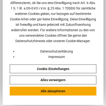
differenzieren, ob Sie uns eine Einwilligung nach Art. 6 Abs.
1 S. 1 lit. a DS-GVO i.V.m. § 25 Abs. 1 TDDDG für sämtliche
Felix Nietsch LL.M.
weiteren Cookies geben, nur bezogen auf bestimmte
Cookie-Arten oder gar keine Einwilligung. Diese Einwilligung
ist freiwillig und kann jederzeit mit Zukunftswirkung
Rechtsanwalt, LL.M. (Köln/Paris I)
Master im
widerrufen werden. Für weitere Informationen zu den von
Wirtschafts- und Handelsrecht (Paris I)
Maître en
uns verwendeten Cookies öffnen Sie gerne den
droit
Fachanwalt für Arbeitsrecht
Fachanwalt für
Datenschutzhinweis oder unseren Cookie-Manager.
Internationales Wirtschaftsrecht
Datenschutzerklärung
Impressum
Profil anzeigen
Cookie-Einstellungen
Alles verweigern
Alle akzeptieren