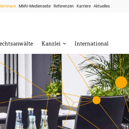
Seminare
MMV-Medienseite
Referenzen
Karriere
Aktuelles
op
avigation
echtsanwälte
Kanzlei
International