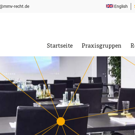
i@mmv-recht.de
English
T
N
Startseite
Praxisgruppen
R
Hauptnavigation