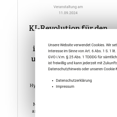
Veranstaltung am
11.09.2024
KI-Revolution für den
Arbeitsalltag:
Unsere Website verwendet Cookies. Wir set
innovative Chancen
Interesse im Sinne von Art. 6 Abs. 1 S. 1 lit
und deren rechtliche
GVO i.V.m. § 25 Abs. 1 TDDDG für sämtlich
ist freiwillig und kann jederzeit mit Zuku
Einordnung
Datenschutzhinweis oder unseren Cookie
Datenschutzerklärung
Hybrides Seminar am 11. September
Impressum
2024 von 14.00 - 17.00 Uhr
Mehr als ein Vortrag: Erleben Sie
anschaulich „live“ den Einsatz der