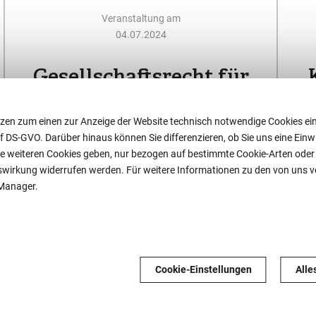
Veranstaltung am
04.07.2024
Gesellschaftsrecht für
den Mittelstand
zen zum einen zur Anzeige der Website technisch notwendige Cookies ein
. f DS-GVO. Darüber hinaus können Sie differenzieren, ob Sie uns eine Einwil
4. Juli 2024 von 10.00 - 13.00 Uhr
e weiteren Cookies geben, nur bezogen auf bestimmte Cookie-Arten oder ga
nftswirkung widerrufen werden. Für weitere Informationen zu den von uns
Agenda
-Manager.
Große Reform des
Hy
Personengesellschaftsrechts (MoPeG)
Was ist neu, was bleibt gleich?
Schwerpunkte: GmbH & Co. KG (jetzt
Cookie-Einstellungen
Alle
auch…