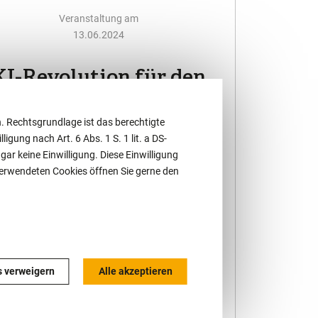
Veranstaltung am
13.06.2024
KI-Revolution für den
Arbeitsalltag:
. Rechtsgrundlage ist das berechtigte
innovative Chancen
ligung nach Art. 6 Abs. 1 S. 1 lit. a DS-
und deren rechtliche
r keine Einwilligung. Diese Einwilligung
 verwendeten Cookies öffnen Sie gerne den
Einordnung
brides Seminar am 13. Juni 2024 von
14.00 - 17.00 Uhr
s verweigern
Alle akzeptieren
Mehr als ein Vortrag: Erleben Sie
anschaulich „live“ den Einsatz der