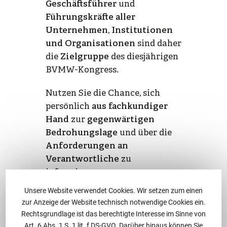
Geschäftsführer
und
Führungskräfte aller
Unternehmen
,
Institutionen
und Organisationen
sind daher
die
Zielgruppe
des diesjährigen
BVMW-Kongress.
Nutzen Sie die Chance, sich
persönlich
aus fachkundiger
Hand
zur
gegenwärtigen
Bedrohungslage
und über die
Anforderungen an
Verantwortliche
zu
informieren.
Unsere Website verwendet Cookies. Wir setzen zum einen
Wir freuen uns über Ihren
zur Anzeige der Website technisch notwendige Cookies ein.
Besuch an unserem Stand mit
Rechtsgrundlage ist das berechtigte Interesse im Sinne von
Rechtsanwalt
Klemens M.
Art. 6 Abs. 1 S. 1 lit. f DS-GVO. Darüber hinaus können Sie