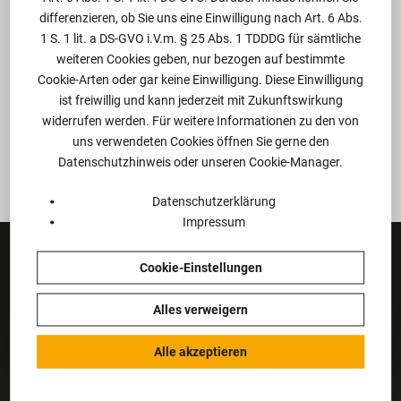
Hellmann
.
differenzieren, ob Sie uns eine Einwilligung nach Art. 6 Abs.
1 S. 1 lit. a DS-GVO i.V.m. § 25 Abs. 1 TDDDG für sämtliche
Der Kongress bietete zum 3. Mal
weiteren Cookies geben, nur bezogen auf bestimmte
ein umfassendes
Programm
und
Cookie-Arten oder gar keine Einwilligung. Diese Einwilligung
ist freiwillig und kann jederzeit mit Zukunftswirkung
interessante Aussteller.
widerrufen werden. Für weitere Informationen zu den von
uns verwendeten Cookies öffnen Sie gerne den
Datenschutzhinweis oder unseren Cookie-Manager.
Datenschutzerklärung
Impressum
Cookie-Einstellungen
Kontakt
Alles verweigern
Martini · Mogg · Vogt PartGmbB
Alle akzeptieren
Standort Koblenz:
Ferdinand-Sauerbruch-Straße 28
D-56073 Koblenz