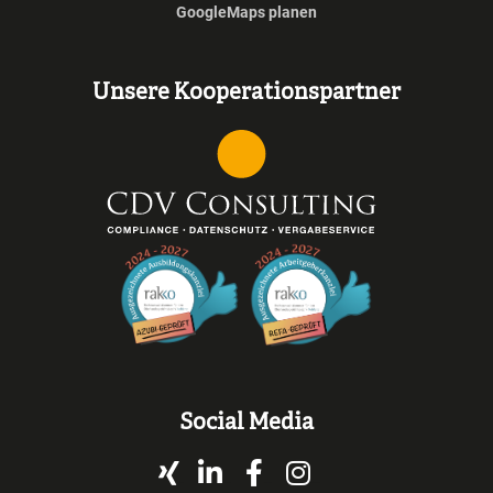
GoogleMaps planen
Unsere Kooperationspartner
Social Media
Xing
LinkedIn
Facebook
Instagram