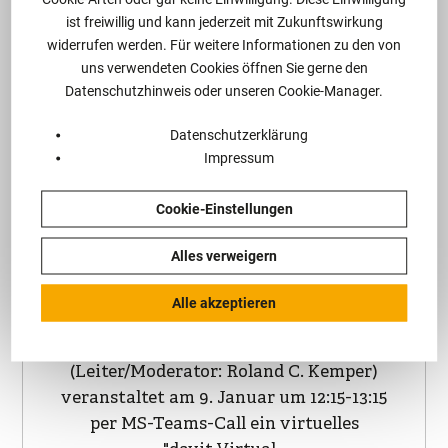
ist freiwillig und kann jederzeit mit Zukunftswirkung
widerrufen werden. Für weitere Informationen zu den von
uns verwendeten Cookies öffnen Sie gerne den
Datenschutzhinweis oder unseren Cookie-Manager.
Veranstaltung am
09.01.2023
Datenschutzerklärung
Impressum
davit: Virtual Lunch
Cookie-Einstellungen
Talk - DPIAs & PRC
China
Alles verweigern
Alle akzeptieren
Das davit-Fachteam
Internationales Wirtschaftsrecht
(Leiter/Moderator: Roland C. Kemper)
veranstaltet am 9. Januar um 12:15-13:15
per MS-Teams-Call ein virtuelles