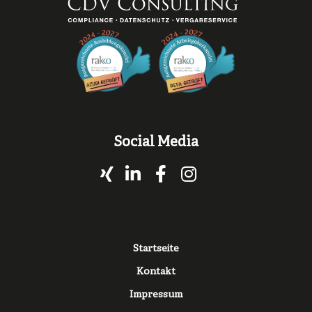
Social Media
Xing
LinkedIn
Facebook
Instagram
Fußzeile
Startseite
Kontakt
Impressum