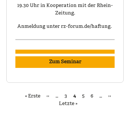
19.30 Uhr in Kooperation mit der Rhein-
Zeitung.
Anmeldung unter rz-forum.de/haftung.
Zum Seminar
Erste
« Erste
Vorherige
‹‹
…
Page
3
Aktuelle
4
Page
5
Page
6
…
Nächste
››
Letzt
Seitennummerierung
Seite
Seite
Letzte »
Seite
Seite
Seite