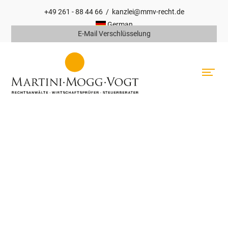
+49 261 - 88 44 66
/
kanzlei@mmv-recht.de
Hauptnavigation
German
E-Mail Verschlüsselung