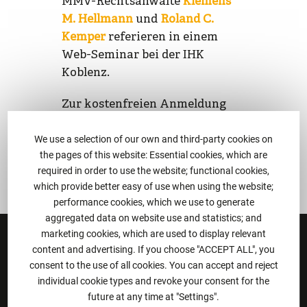
MMV-Rechtsanwälte
Klemens
M. Hellmann
und
Roland C.
Kemper
referieren in einem
Web-Seminar bei der IHK
Koblenz.
Zur kostenfreien Anmeldung
geht es
hier
.
We use a selection of our own and third-party cookies on
the pages of this website: Essential cookies, which are
required in order to use the website; functional cookies,
which provide better easy of use when using the website;
performance cookies, which we use to generate
aggregated data on website use and statistics; and
marketing cookies, which are used to display relevant
content and advertising. If you choose "ACCEPT ALL", you
Contact
consent to the use of all cookies. You can accept and reject
individual cookie types and revoke your consent for the
Martini · Mogg · Vogt PartGmbB
future at any time at "Settings".