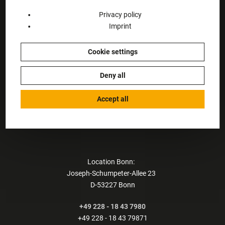
Location Koblenz:
Privacy policy
Ferdinand-Sauerbruch-Straße 28
Imprint
D-56073 Koblenz
+49 261 - 88 44 66
Cookie settings
+49 261 - 80 08 01
kanzlei@mmv-recht.de
Deny all
Plan your journey
Accept all
in GoogleMaps
Location Bonn:
Joseph-Schumpeter-Allee 23
D-53227 Bonn
+49 228 - 18 43 7980
+49 228 - 18 43 79871