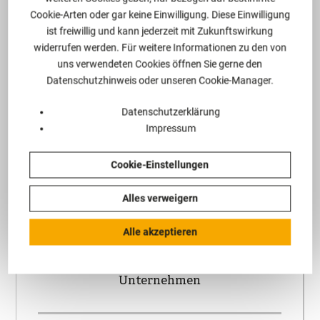
des Prinzen von Preußen
Cookie-Arten oder gar keine Einwilligung. Diese Einwilligung
auf
ist freiwillig und kann jederzeit mit Zukunftswirkung
widerrufen werden. Für weitere Informationen zu den von
Grundbuchberichtigung
uns verwendeten Cookies öffnen Sie gerne den
Datenschutzhinweis oder unseren Cookie-Manager.
ab und streitet
erfolgreich für den
Datenschutzerklärung
Impressum
Verbleib der Burg
Cookie-Einstellungen
Rheinfels im Eigentum
der Stadt St. Goar
Alles verweigern
Alle akzeptieren
26.06.2019
Öffentliche Hand und deren
Unternehmen