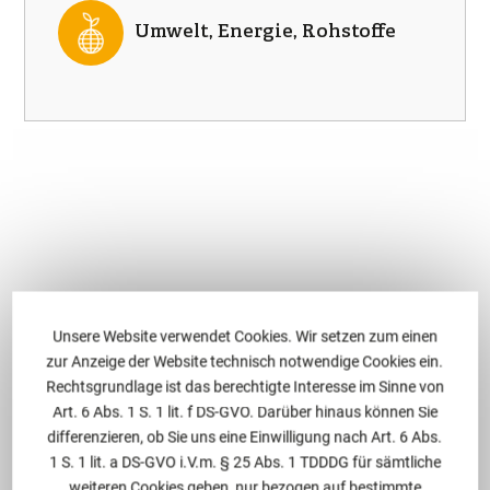
Umwelt, Energie, Rohstoffe
Unsere Website verwendet Cookies. Wir setzen zum einen
Aktuelles des Rechtsanwalts
zur Anzeige der Website technisch notwendige Cookies ein.
Rechtsgrundlage ist das berechtigte Interesse im Sinne von
Art. 6 Abs. 1 S. 1 lit. f DS-GVO. Darüber hinaus können Sie
differenzieren, ob Sie uns eine Einwilligung nach Art. 6 Abs.
MMV wehrt die Klage
1 S. 1 lit. a DS-GVO i.V.m. § 25 Abs. 1 TDDDG für sämtliche
weiteren Cookies geben, nur bezogen auf bestimmte