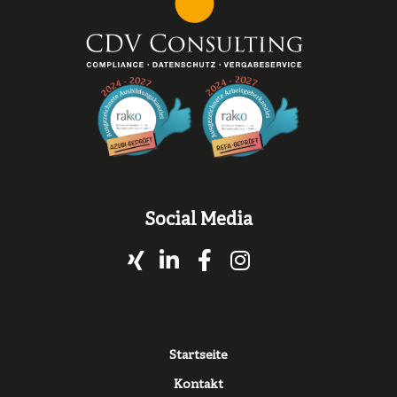
Social Media
Xing
LinkedIn
Facebook
Instagram
Fußzeile
Startseite
Kontakt