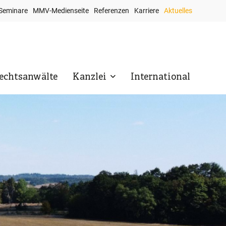
Seminare
MMV-Medienseite
Referenzen
Karriere
Aktuelles
op
avigation
echtsanwälte
Kanzlei
International