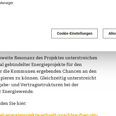
. Die europaweite Ausschreibung wurde zu
-Manager.
 Verhandlungsverfahren ausgestaltet.
menarbeit möchten wir uns ausdrücklich bei
 Herrn Thorsten Loosen und Herrn Benjamin
ndsgemeinde Daun, Herrn Thomas Scheppe
Cookie-Einstellungen
Alle
msetzung des Gesamtprojektes für die DEPro
sweite Resonanz des Projektes unterstreichen
l gebündelter Energieprojekte für den
 für die Kommunen ergebenden Chancen an den
pieren zu können. Gleichzeitig unterstreicht
gabe- und Vertragsstrukturen bei der
r Energiewende.
den Sie hier:
l-energieprojekte-erhaelt-zuschlag-fuer-150-