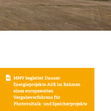
MMV begleitet Dauner
Energieprojekte AöR im Rahmen
eines europaweiten
Vergabeverfahrens für
Photovoltaik- und Speicherprojekte