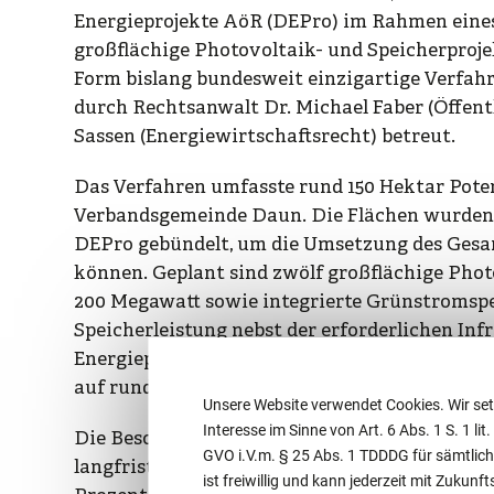
Energieprojekte AöR (DEPro) im Rahmen eine
großflächige Photovoltaik- und Speicherprojekt
Form bislang bundesweit einzigartige Verfa
durch Rechtsanwalt Dr. Michael Faber (Öffen
Sassen (Energiewirtschaftsrecht) betreut.
Das Verfahren umfasste rund 150 Hektar Poten
Verbandsgemeinde Daun. Die Flächen wurden 
DEPro gebündelt, um die Umsetzung des Gesam
können. Geplant sind zwölf großflächige Phot
200 Megawatt sowie integrierte Grünstromspe
Speicherleistung nebst der erforderlichen Infr
Energieprojekte GmbH & Co. KG. Das Gesamtin
auf rund 150 Millionen Euro.
Unsere Website verwendet Cookies. Wir set
Interesse im Sinne von Art. 6 Abs. 1 S. 1 lit
Die Besonderheit der Transaktion lag in der 
GVO i.V.m. § 25 Abs. 1 TDDDG für sämtlich
langfristigen Flächenverpachtung wurde der 
ist freiwillig und kann jederzeit mit Zuku