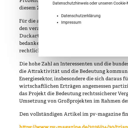
Prozent der geplanten Solarparks eingeräumt
Datenschutzhinweis oder unseren Cookie
diesem Zweck als zweistufiges strukturiertes
Datenschutzerklärung
Für die angenehme und professionelle Zusam
Impressum
den verantwortlichen Vorständen der DEPro,
Duckart sowie dem Bürgermeister der Verba
bedanken und freuen uns, auch die weitere U
rechtlich begleiten zu dürfen.
Die hohe Zahl an Interessenten und die bunde
die Attraktivität und die Bedeutung kommuna
Energiesektor, insbesondere die sich daraus
wirtschaftlichen Erträgen angemessen partizi
das Projekt die Bedeutung rechtssicherer Ver
Umsetzung von Großprojekten im Rahmen de
Den vollständigen Artikel im pv-magazine fin
https://www.pv-magazine.de/2026/04/30/triane