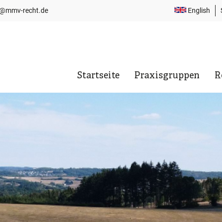
i@mmv-recht.de
English
T
N
Startseite
Praxisgruppen
R
Hauptnavigation