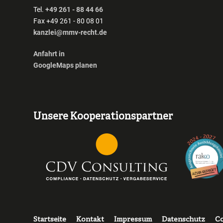
Tel.
+49 261 - 88 44 66
Fax +49 261 - 80 08 01
kanzlei@mmv-recht.de
Anfahrt in
GoogleMaps planen
Unsere Kooperationspartner
Fußzeile
Startseite
Kontakt
Impressum
Datenschutz
Co