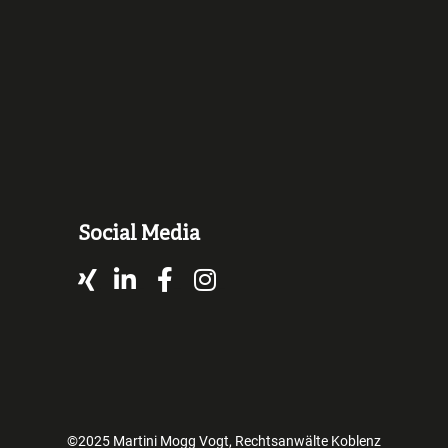
Social Media
Xing
LinkedIn
Facebook
Instagram
©2025 Martini Mogg Vogt, Rechtsanwälte Koblenz