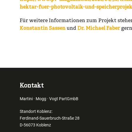
hektar-fuer-photovoltaik-und-speicherprojek
Für weitere Informationen zum Projekt stehen
Konstantin Sassen
und
Dr. Michael Faber
gern
Kontakt
Martini · Mogg · Vogt PartGmbB
Standort Koblenz:
Ferdinand-Sauerbruch-Straße 28
D-56073 Koblenz