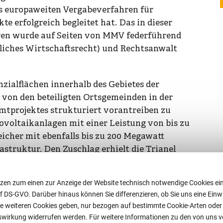
s europaweiten Vergabeverfahren für
e erfolgreich begleitet hat. Das in dieser
hren wurde auf Seiten von MMV federführend
tliches Wirtschaftsrecht) und Rechtsanwalt
zialflächen innerhalb des Gebietes der
von den beteiligten Ortsgemeinden in der
tprojektes strukturiert vorantreiben zu
ovoltaikanlagen mit einer Leistung von bis zu
icher mit ebenfalls bis zu 200 Megawatt
astruktur. Den Zuschlag erhielt die Trianel
vestitionsvolumen des Projektes beläuft sich
zen zum einen zur Anzeige der Website technisch notwendige Cookies ein
. f DS-GVO. Darüber hinaus können Sie differenzieren, ob Sie uns eine Einwil
Struktur des Vergabeverfahrens: Neben der
e weiteren Cookies geben, nur bezogen auf bestimmte Cookie-Arten oder ga
DEPro eine Erwerbsoption von bis zu 25
nftswirkung widerrufen werden. Für weitere Informationen zu den von uns