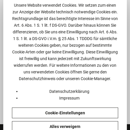
Kaufpreisfinanzierung
Unsere Website verwendet Cookies. Wir setzen zum einen
zur Anzeige der Website technisch notwendige Cookies ein.
Vorbereitung und Ablauf einer
Rechtsgrundlage ist das berechtigte Interesse im Sinne von
Due Dilligence
Art. 6 Abs. 1 S. 1 lit. f DS-GVO. Darüber hinaus können Sie
differenzieren, ob Sie uns eine Einwilligung nach Art. 6 Abs.
Unternehmenskaufverträge
1 S. 1 lit. a DS-GVO i.V.m. § 25 Abs. 1 TDDDG für sämtliche
richtig gestalten
weiteren Cookies geben, nur bezogen auf bestimmte
Cookie-Arten oder gar keine Einwilligung. Diese Einwilligung
Besonderheiten beim Verkauf
ist freiwillig und kann jederzeit mit Zukunftswirkung
von Unternehmen in
widerrufen werden. Für weitere Informationen zu den von
Schwierigkeiten
uns verwendeten Cookies öffnen Sie gerne den
Datenschutzhinweis oder unseren Cookie-Manager.
Anmeldung
Datenschutzerklärung
Impressum
Cookie-Einstellungen
Alles verweigern