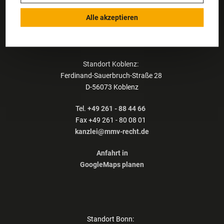
Alle akzeptieren
Kontakt
Martini · Mogg · Vogt PartGmbB
Standort Koblenz:
Ferdinand-Sauerbruch-Straße 28
D-56073 Koblenz
Tel.
+49 261 - 88 44 66
Fax +49 261 - 80 08 01
kanzlei@mmv-recht.de
Anfahrt in
GoogleMaps planen
Standort Bonn: