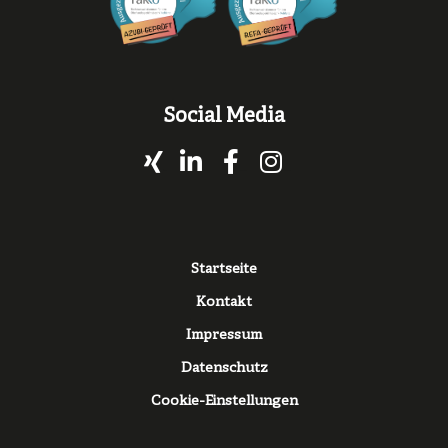
Social Media
Xing
LinkedIn
Facebook
Instagram
Fußzeile
Startseite
Kontakt
Impressum
Datenschutz
Cookie-Einstellungen