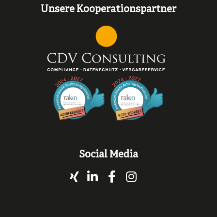
Unsere Kooperationspartner
Social Media
Xing
LinkedIn
Facebook
Instagram