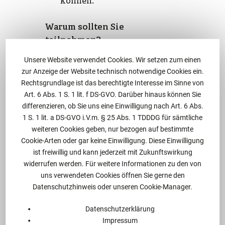
können.
Warum sollten Sie
teilnehmen?
Unsere Website verwendet Cookies. Wir setzen zum einen
Erfahren Sie, welche
zur Anzeige der Website technisch notwendige Cookies ein.
rechtlichen Anforderungen
Rechtsgrundlage ist das berechtigte Interesse im Sinne von
an Geschäftsführer gestellt
Art. 6 Abs. 1 S. 1 lit. f DS-GVO. Darüber hinaus können Sie
werden.
differenzieren, ob Sie uns eine Einwilligung nach Art. 6 Abs.
Lernen Sie, wie Sie Ihre
1 S. 1 lit. a DS-GVO i.V.m. § 25 Abs. 1 TDDDG für sämtliche
weiteren Cookies geben, nur bezogen auf bestimmte
Organisation optimal
Cookie-Arten oder gar keine Einwilligung. Diese Einwilligung
strukturieren und
ist freiwillig und kann jederzeit mit Zukunftswirkung
Haftungsrisiken
widerrufen werden. Für weitere Informationen zu den von
minimieren.
uns verwendeten Cookies öffnen Sie gerne den
Profitieren Sie von
Datenschutzhinweis oder unseren Cookie-Manager.
konkreten
Handlungsempfehlungen,
Datenschutzerklärung
Impressum
die Sie direkt umsetzen