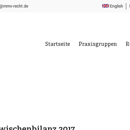
i@mmv-recht.de
English
T
N
Startseite
Praxisgruppen
R
Hauptnavigation
Zwischenbilanz 2017