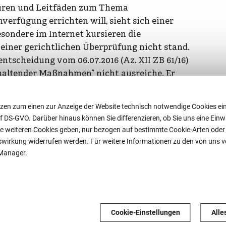
hüren und Leitfäden zum Thema
erfügung errichten will, sieht sich einer
sondere im Internet kursieren die
 einer gerichtlichen Überprüfung nicht stand.
ntscheidung vom 06.07.2016 (Az. XII ZB 61/16)
rhaltender Maßnahmen“ nicht ausreiche. Er
er Maßnahmen oder die Bezugnahme auf
ehandlungssituationen. Daran fehlt es bei
zen zum einen zur Anzeige der Website technisch notwendige Cookies ein
d, dass sich die Bundesnotarkammer gehalten
. f DS-GVO. Darüber hinaus können Sie differenzieren, ob Sie uns eine Einwil
geregisters den Hinweis anzubringen:
e weiteren Cookies geben, nur bezogen auf bestimmte Cookie-Arten oder ga
aus dem Internet zu verwenden: Sie sind
nftswirkung widerrufen werden. Für weitere Informationen zu den von uns
juristischen Standards und können die
-Manager.
etzen.“
fügung ist entscheidet, wer sie später
ren Vertrauens sein, der eine
Cookie-Einstellungen
Alle
 bei einer einfachen Betreuungsverfügung