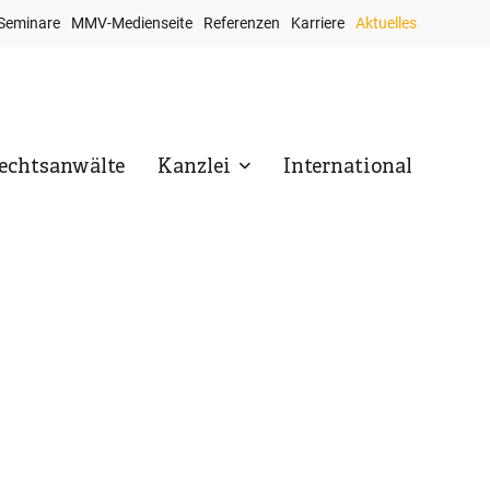
Seminare
MMV-Medienseite
Referenzen
Karriere
Aktuelles
op
avigation
echtsanwälte
Kanzlei
International