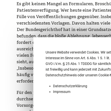
Es gibt keinen Mangel an Formularen, Brosc
Patientenverfügung. Wer heute eine Patientenv
Fülle von Veröffentlichungen gegenüber. Insbe
verschiedensten Vorlagen. Davon halten viele
Der Bundesgerichthof hat in einer Grundsatze
befunden, dass die bloße Ablehnung „lebense
fordert die Benennung bestimmter ärztlich
ausreichend spezifizierte Krankheiten oder B
Unsere Website verwendet Cookies. Wir set
vielen Formularen. Die Lage ist so gravieren
Interesse im Sinne von Art. 6 Abs. 1 S. 1 lit
sieht, auf der Homepage des Zentralen Vorsor
GVO i.V.m. § 25 Abs. 1 TDDDG für sämtlich
„Insbesondere raten wir davon ab, Formulare 
ist freiwillig und kann jederzeit mit Zuku
häufig veraltet, entsprechen nicht aktuellen 
Datenschutzhinweis oder unseren Cookie
erforderliche qualifizierte Beratung nicht ers
Datenschutzerklärung
Impressum
Für den praktischen Erfolg einer Patientenver
durchsetzt. Das sollte eine Person des besonde
Vorsorgevollmacht erteilt wurde. Anders als