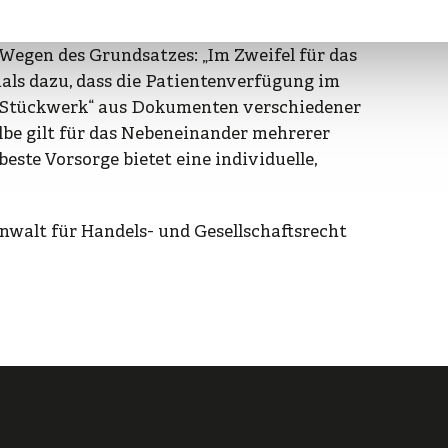
cht bestellt werden. Die Vorsorgevollmacht
g aufeinander abgestimmt sein. Ansonsten
egen des Grundsatzes: „Im Zweifel für das
als dazu, dass die Patientenverfügung im
n „Stückwerk“ aus Dokumenten verschiedener
lbe gilt für das Nebeneinander mehrerer
ste Vorsorge bietet eine individuelle,
anwalt für Handels- und Gesellschaftsrecht