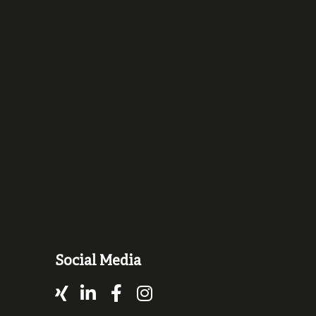
Social Media
Xing
LinkedIn
Facebook
Instagram